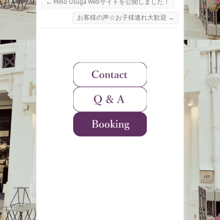
←
Miho Osuga Webサイトを公開しました！
お客様の声☆お子様連れ大歓迎
→