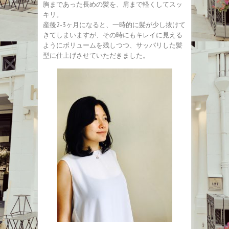
胸まであった長めの髪を、肩まで軽くしてスッ
キリ。
産後2-3ヶ月になると、一時的に髪が少し抜けて
きてしまいますが、その時にもキレイに見える
ようにボリュームを残しつつ、サッパリした髪
型に仕上げさせていただきました。