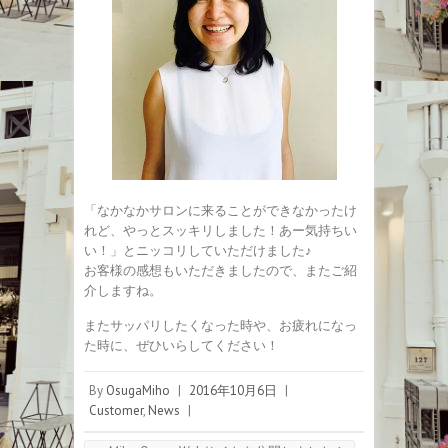
「なかなかサロンに来ることができなかったけ
れど、やっとスッキリしました！あー気持ちい
い！」とニッコリしていただけました♪
お客様の感想もいただきましたので、またご紹
介しますね。
またサッパリしたくなった時や、お疲れになっ
た時に、ぜひいらしてください！
By
OsugaMiho
|
2016年10月6日
|
Customer
,
News
|