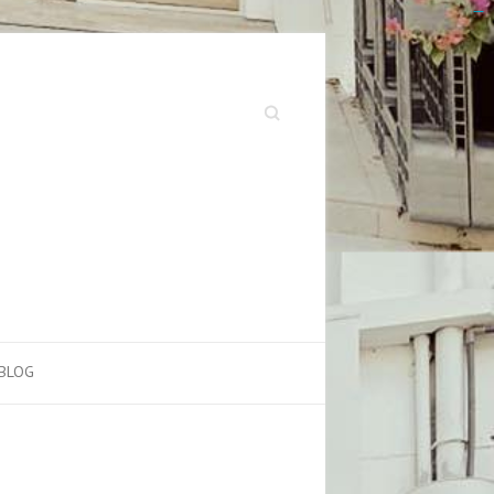
pgrilampung.org
pgrimadiun.org
monperatoto
monperatoto
monperatoto
monperatoto
monperatoto
pgrijambi.org
pgrijabar.org
pgribali.org
situs togel
situs togel
slot gacor
slot gacor
slot gacor
slot gacor
situs togel
slot gacor
situs togel
Search
BLOG