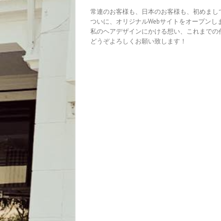
常連のお客様も、日本のお客様も、初めまし
ついに、オリジナルWebサイトをオープンし
私のヘアデザインにかける想い、これまでの
どうぞよろしくお願い致します！