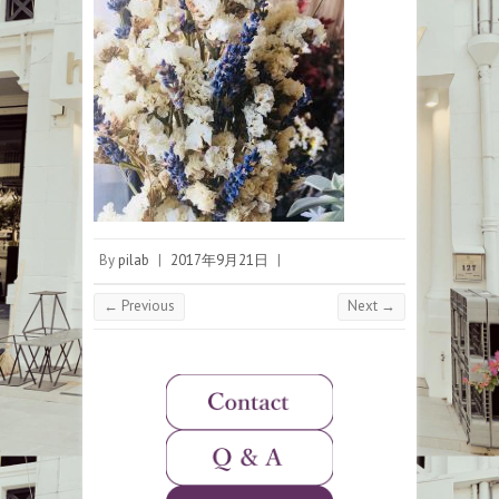
By
pilab
|
2017年9月21日
|
← Previous
Next →