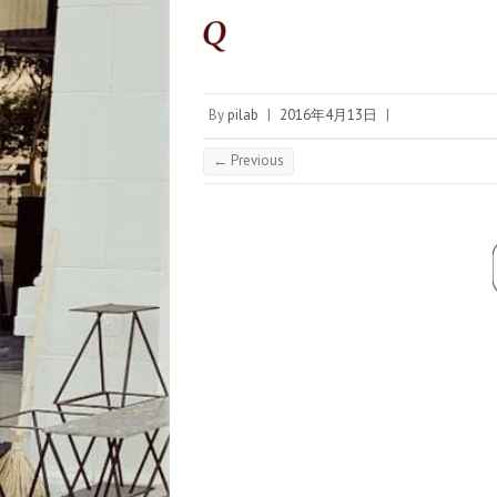
By
pilab
|
2016年4月13日
|
← Previous